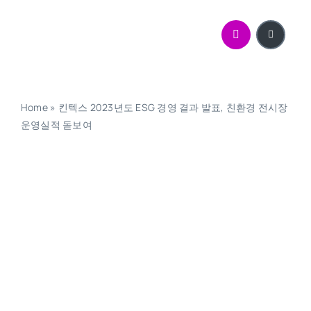
콘
텐
츠
로
건
너
Home
»
킨텍스 2023년도 ESG 경영 결과 발표, 친환경 전시장
뛰
운영실적 돋보여
기