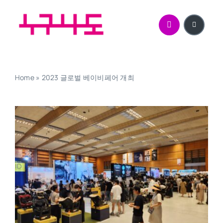
콘
텐
츠
로
건
너
Home
»
2023 글로벌 베이비페어 개최
뛰
기